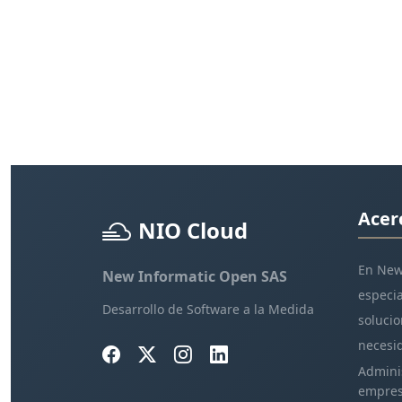
Acer
NIO Cloud
En New
New Informatic Open SAS
especia
Desarrollo de Software a la Medida
solucio
necesid
Adminis
empres