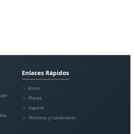
Enlaces Rápidos
Inicio
com
Planes
Soporte
bia
Términos y Condiciones