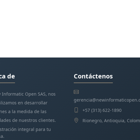
ca de
Contáctenos
 Informatic Open SAS, nos
gerencia@newinformaticopen.
lizamos en desarrollar
+57 (313) 622-1890
nes a la medida de las
ades de nuestros clientes.
Rionegro, Antioquia, Colom
tración integral para tu
a.